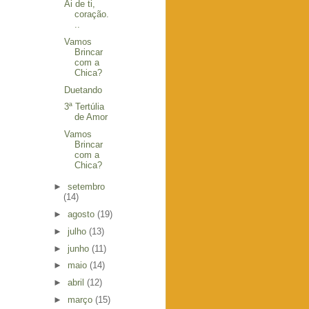
Ai de ti,
coração.
..
Vamos
Brincar
com a
Chica?
Duetando
3ª Tertúlia
de Amor
Vamos
Brincar
com a
Chica?
►
setembro
(14)
►
agosto
(19)
►
julho
(13)
►
junho
(11)
►
maio
(14)
►
abril
(12)
►
março
(15)