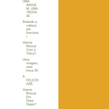
UMA
IMAGE
M, UMA
TROVA
36
Botando a
cabeça
pra
funciona
r
Vamos
Brincar
Com a
Chica?
Uma
imagem,
uma
trova 35
A
FELICID
ADE
Vamos
Brincar
Em
Dose
Dupla?