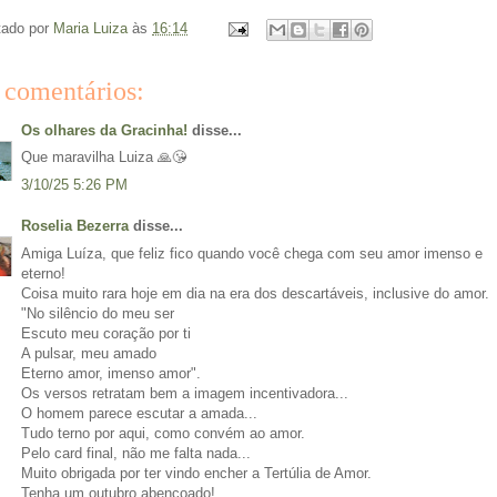
tado por
Maria Luiza
às
16:14
 comentários:
Os olhares da Gracinha!
disse...
Que maravilha Luiza 🙏😘
3/10/25 5:26 PM
Roselia Bezerra
disse...
Amiga Luíza, que feliz fico quando você chega com seu amor imenso e
eterno!
Coisa muito rara hoje em dia na era dos descartáveis, inclusive do amor.
"No silêncio do meu ser
Escuto meu coração por ti
A pulsar, meu amado
Eterno amor, imenso amor".
Os versos retratam bem a imagem incentivadora...
O homem parece escutar a amada...
Tudo terno por aqui, como convém ao amor.
Pelo card final, não me falta nada...
Muito obrigada por ter vindo encher a Tertúlia de Amor.
Tenha um outubro abençoado!