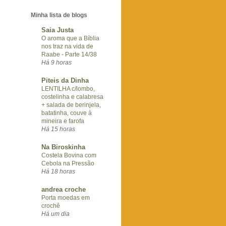
Minha lista de blogs
Saia Justa
O aroma que a Bíblia
nos traz na vida de
Raabe - Parte 14/38
Há 9 horas
Piteis da Dinha
LENTILHA c/lombo,
costelinha e calabresa
+ salada de berinjela,
batatinha, couve à
mineira e farofa
Há 15 horas
Na Biroskinha
Costela Bovina com
Cebola na Pressão
Há 18 horas
andrea croche
Porta moedas em
crochê
Há um dia