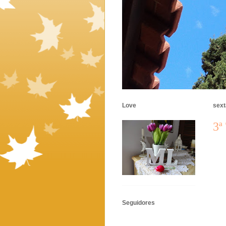
Love
sext
3ª
Seguidores