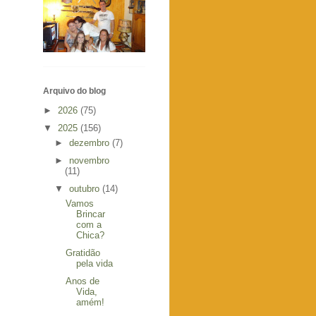
Arquivo do blog
►
2026
(75)
▼
2025
(156)
►
dezembro
(7)
►
novembro
(11)
▼
outubro
(14)
Vamos
Brincar
com a
Chica?
Gratidão
pela vida
Anos de
Vida,
amém!