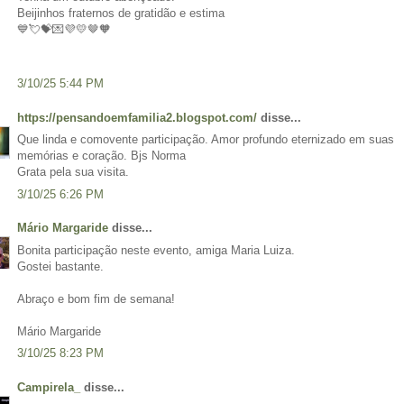
Beijinhos fraternos de gratidão e estima
💙💘💝💌💜💛🤎🧡
3/10/25 5:44 PM
https://pensandoemfamilia2.blogspot.com/
disse...
Que linda e comovente participação. Amor profundo eternizado em suas
memórias e coração. Bjs Norma
Grata pela sua visita.
3/10/25 6:26 PM
Mário Margaride
disse...
Bonita participação neste evento, amiga Maria Luiza.
Gostei bastante.
Abraço e bom fim de semana!
Mário Margaride
3/10/25 8:23 PM
Campirela_
disse...