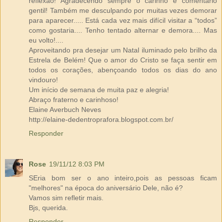
reflexão! Agradecendo sempre o carinho e comentário
gentil! Também me desculpando por muitas vezes demorar
para aparecer..... Está cada vez mais difícil visitar a “todos”
como gostaria.... Tenho tentado alternar e demora.... Mas
eu volto!....
Aproveitando pra desejar um Natal iluminado pelo brilho da
Estrela de Belém! Que o amor do Cristo se faça sentir em
todos os corações, abençoando todos os dias do ano
vindouro!
Um início de semana de muita paz e alegria!
Abraço fraterno e carinhoso!
Elaine Averbuch Neves
http://elaine-dedentroprafora.blogspot.com.br/
Responder
Rose
19/11/12 8:03 PM
SEria bom ser o ano inteiro,pois as pessoas ficam
"melhores" na época do aniversário Dele, não é?
Vamos sim refletir mais.
Bjs, querida.
Responder