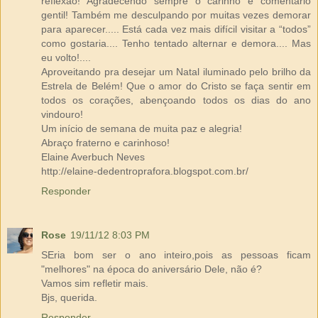
reflexão! Agradecendo sempre o carinho e comentário
gentil! Também me desculpando por muitas vezes demorar
para aparecer..... Está cada vez mais difícil visitar a “todos”
como gostaria.... Tenho tentado alternar e demora.... Mas
eu volto!....
Aproveitando pra desejar um Natal iluminado pelo brilho da
Estrela de Belém! Que o amor do Cristo se faça sentir em
todos os corações, abençoando todos os dias do ano
vindouro!
Um início de semana de muita paz e alegria!
Abraço fraterno e carinhoso!
Elaine Averbuch Neves
http://elaine-dedentroprafora.blogspot.com.br/
Responder
Rose
19/11/12 8:03 PM
SEria bom ser o ano inteiro,pois as pessoas ficam
"melhores" na época do aniversário Dele, não é?
Vamos sim refletir mais.
Bjs, querida.
Responder